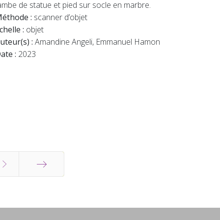
ambe de statue et pied sur socle en marbre.
éthode :
scanner d’objet
chelle :
objet
uteur(s) :
Amandine Angeli, Emmanuel Hamon
ate :
2023
End