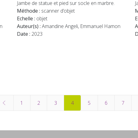
Jambe de statue et pied sur socle en marbre.
J
Méthode :
scanner d’objet
M
Echelle :
objet
E
n
Auteur(s) :
Amandine Angeli, Emmanuel Hamon
A
Date :
2023
D
1
2
3
4
5
6
7