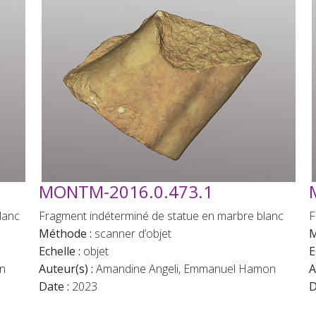
MONTM-2016.0.473.1
lanc
Fragment indéterminé de statue en marbre blanc
F
Méthode :
scanner d’objet
M
Echelle :
objet
E
n
Auteur(s) :
Amandine Angeli, Emmanuel Hamon
A
Date :
2023
D